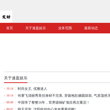
首页
关于速盈娱乐
业务范围
最新动态
关于速盈娱乐
10-14
时尚女王, 优雅迷人
10-14
何赛飞清丽秀美但身材不完美, 穿旗袍肚腩圆鼓鼓, 气质荡然无
09-09
中国等了整整16年，世界级铜矿项目再次重启！
09-02
明天开学, 沈阳疾控中心发布重要提醒!