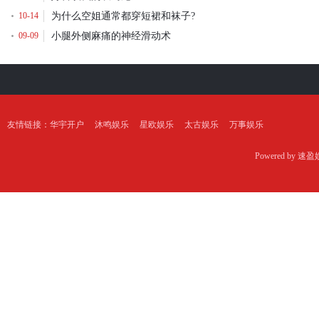
10-14
为什么空姐通常都穿短裙和袜子?
09-09
小腿外侧麻痛的神经滑动术
友情链接：
华宇开户
沐鸣娱乐
星欧娱乐
太古娱乐
万事娱乐
Powered by
速盈