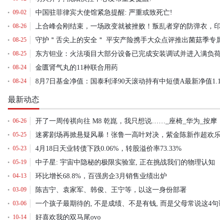
09-02
中国驻菲律宾大使馆紧急提醒: 严重或致死亡!
08-26
08-25
守护＂舌尖上的安全＂ 平安产险携手大众点评推出菌菇季专
08-25
08-24
金匮肾气丸的11种联合用药
08-24
8月7日基金净值：国泰利泽90天滚动持有中短债A最新净值1.10
最新动态
06-26
开了一周传祺向往 M8 乾崑，我只想说……​_座椅_华为_按摩
05-25
迷雾剧场再掀悬疑风暴！张鲁一高叶对决，紫金陈新作超欢
05-23
4月18日天业转债下跌0.06%，转股溢价率73.33%
05-19
中子星: 宇宙中隐秘的极限实验室, 正在挑战我们的物理认知
04-13
环比增长68.8%，百强房企3月销售业绩出炉
03-09
陈吉宁、袁家军、韩俊、王宁等，以这一身份部署
03-06
一个孩子最期待的, 不是成绩、不是有钱, 而是父母常说这4句
10-14
好喜欢我的双马尾ovo